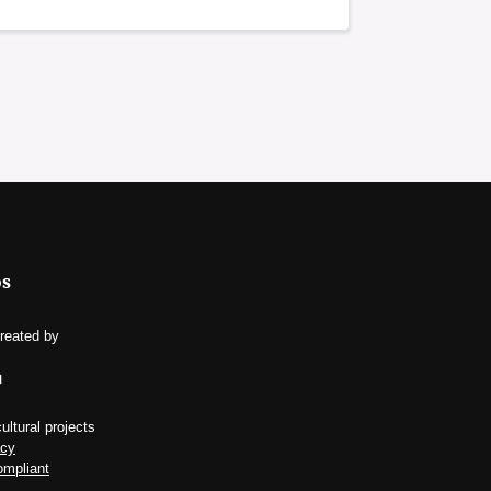
os
reated by
ultural projects
acy
ompliant