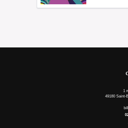
C
1 
49180 Saint-
bi
0