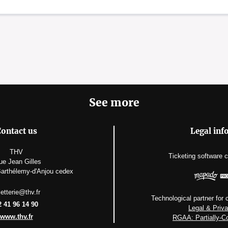
See more
ontact us
Legal inf
THV
Ticketing software
c
rue Jean Gilles
Barthélemy-d'Anjou cedex
lletterie@thv.fr
Technological partner for c
2 41 96 14 90
Legal & Priv
www.thv.fr
RGAA: Partially-C